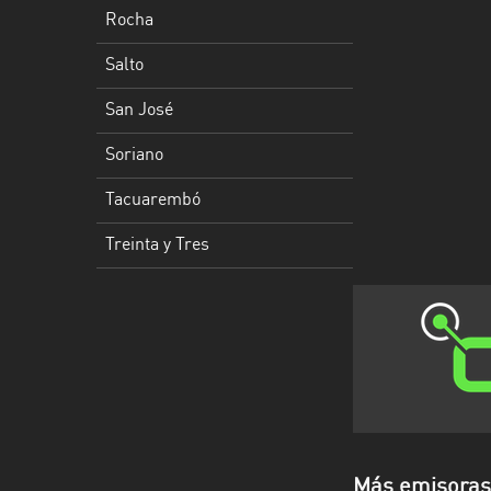
Rocha
Tacuarembó
Salto
Treinta
San José
y
Tres
Soriano
Tacuarembó
Treinta y Tres
Más emisoras 