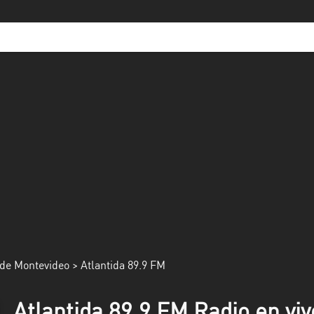
de Montevideo
> Atlantida 89.9 FM
Atlantida 89.9 FM Radio en viv