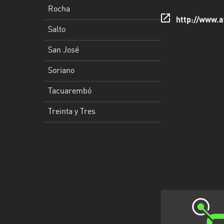
Rocha
Tacuarembó
http://www.a
Salto
Treinta
San José
y
Tres
Soriano
Tacuarembó
Treinta y Tres