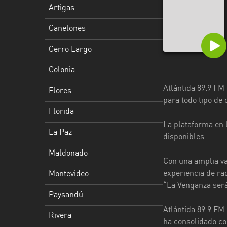
Artigas
Florida
Canelones
La
Paz
Cerro Largo
Maldonado
Colonia
Atlántida 89.9 FM
Montevideo
Flores
para todo tipo de 
Paysandú
Florida
La plataforma en 
Rivera
La Paz
disponibles.
Rocha
Maldonado
Con una amplia va
Salto
experiencia de rad
Montevideo
“La Venganza será 
San
Paysandú
José
Atlántida 89.9 FM 
Rivera
ha consolidado co
Soriano