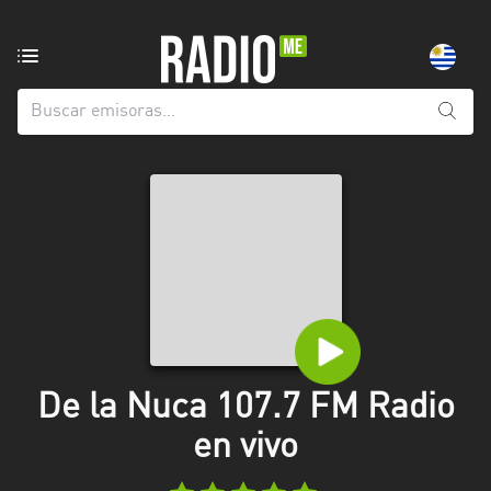
Emisoras
de
radio
de:
Todas
las
provincias
Artigas
Canelones
Cerro
Largo
De la Nuca 107.7 FM Radio
Colonia
en vivo
Flores