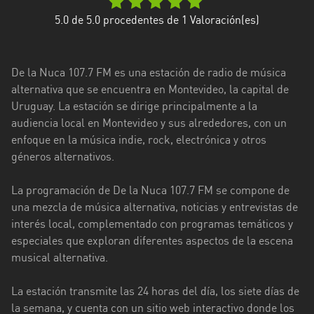
Florida
5.0
de 5.0 procedentes de
1
Valoración(es)
La
Paz
De la Nuca 107.7 FM es una estación de radio de música
alternativa que se encuentra en Montevideo, la capital de
Maldonado
Uruguay. La estación se dirige principalmente a la
audiencia local en Montevideo y sus alrededores, con un
Montevideo
enfoque en la música indie, rock, electrónica y otros
Paysandú
géneros alternativos.
Rivera
La programación de De la Nuca 107.7 FM se compone de
una mezcla de música alternativa, noticias y entrevistas de
Rocha
interés local, complementado con programas temáticos y
Salto
especiales que exploran diferentes aspectos de la escena
musical alternativa.
San
José
La estación transmite las 24 horas del día, los siete días de
la semana, y cuenta con un sitio web interactivo donde los
Soriano