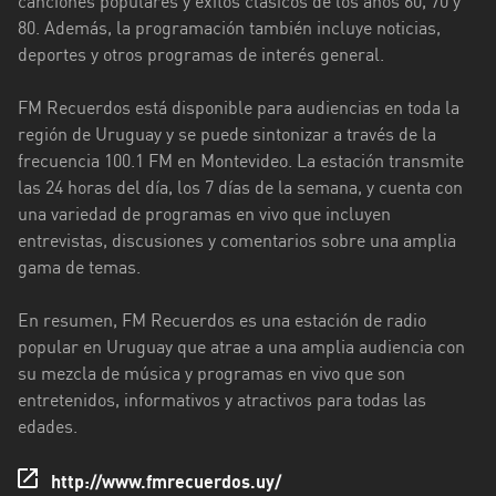
canciones populares y éxitos clásicos de los años 60, 70 y
80. Además, la programación también incluye noticias,
Florida
deportes y otros programas de interés general.
La
Paz
FM Recuerdos está disponible para audiencias en toda la
región de Uruguay y se puede sintonizar a través de la
Maldonado
frecuencia 100.1 FM en Montevideo. La estación transmite
las 24 horas del día, los 7 días de la semana, y cuenta con
Montevideo
una variedad de programas en vivo que incluyen
Paysandú
entrevistas, discusiones y comentarios sobre una amplia
gama de temas.
Rivera
En resumen, FM Recuerdos es una estación de radio
Rocha
popular en Uruguay que atrae a una amplia audiencia con
su mezcla de música y programas en vivo que son
Salto
entretenidos, informativos y atractivos para todas las
San
edades.
José
http://www.fmrecuerdos.uy/
Soriano