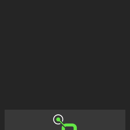
Tacuarembó
Treinta
y
Tres