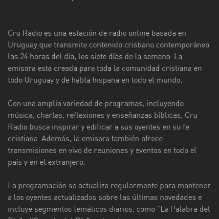
Florida
Cru Radio es una estación de radio online basada en
La
Uruguay que transmite contenido cristiano contemporáneo
Paz
las 24 horas del día, los siete días de la semana. La
Maldonado
emisora esta creada para toda la comunidad cristiana en
todo Uruguay y de habla hispana en todo el mundo.
Montevideo
Con una amplia variedad de programas, incluyendo
Paysandú
música, charlas, reflexiones y enseñanzas bíblicas, Cru
Rivera
Radio busca inspirar y edificar a sus oyentes en su fe
cristiana. Además, la emisora también ofrece
Rocha
transmisiones en vivo de reuniones y eventos en todo el
país y en el extranjero.
Salto
La programación se actualiza regularmente para mantener
San
a los oyentes actualizados sobre las últimas novedades e
José
incluye segmentos temáticos diarios, como "La Palabra del
Soriano