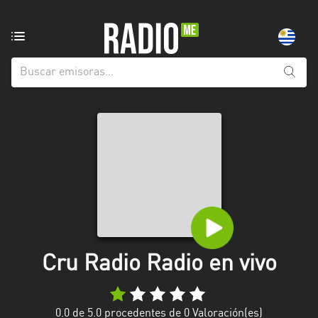
Emisoras
de
radio
de:
Todas
las
provincias
Artigas
Canelones
Cerro
Largo
Cru Radio Radio en vivo
Colonia
Flores
0.0
de 5.0 procedentes de
0
Valoración(es)