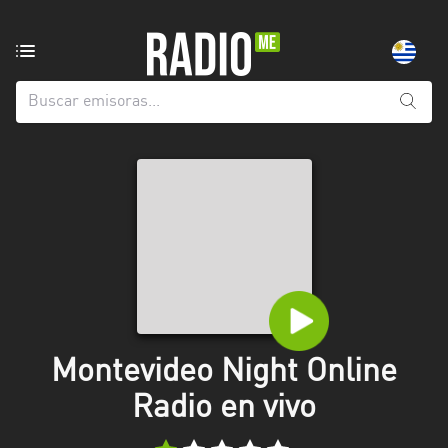
Emisoras
de
radio
de:
Todas
las
provincias
Artigas
Canelones
Cerro
Largo
Montevideo Night Online
Colonia
Radio en vivo
Flores