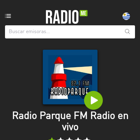
Emisoras
de
radio
de:
Todas
las
provincias
Artigas
Canelones
Cerro
Largo
Radio Parque FM Radio en
Colonia
vivo
Flores