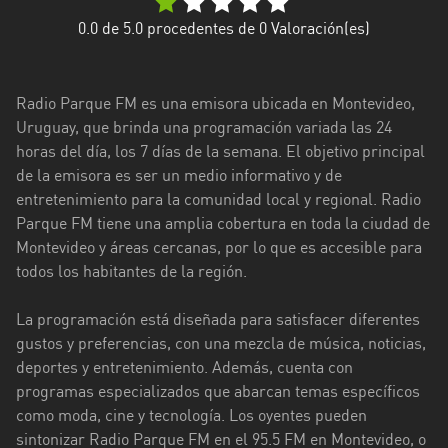
Florida
0.0
de 5.0 procedentes de
0
Valoración(es)
La
Paz
Radio Parque FM es una emisora ubicada en Montevideo,
Uruguay, que brinda una programación variada las 24
Maldonado
horas del día, los 7 días de la semana. El objetivo principal
de la emisora es ser un medio informativo y de
Montevideo
entretenimiento para la comunidad local y regional. Radio
Paysandú
Parque FM tiene una amplia cobertura en toda la ciudad de
Montevideo y áreas cercanas, por lo que es accesible para
Rivera
todos los habitantes de la región.
Rocha
La programación está diseñada para satisfacer diferentes
Salto
gustos y preferencias, con una mezcla de música, noticias,
deportes y entretenimiento. Además, cuenta con
San
programas especializados que abarcan temas específicos
José
como moda, cine y tecnología. Los oyentes pueden
sintonizar Radio Parque FM en el 95.5 FM en Montevideo, o
Soriano