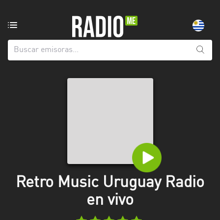
Emisoras
de
radio
de:
Todas
las
provincias
Artigas
Canelones
Cerro
Largo
Retro Music Uruguay Radio
Colonia
en vivo
Flores