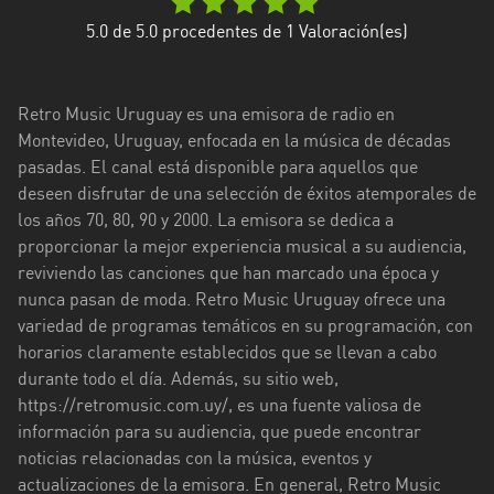
Florida
5.0
de 5.0 procedentes de
1
Valoración(es)
La
Paz
Retro Music Uruguay es una emisora de radio en
Montevideo, Uruguay, enfocada en la música de décadas
Maldonado
pasadas. El canal está disponible para aquellos que
deseen disfrutar de una selección de éxitos atemporales de
Montevideo
los años 70, 80, 90 y 2000. La emisora se dedica a
Paysandú
proporcionar la mejor experiencia musical a su audiencia,
reviviendo las canciones que han marcado una época y
Rivera
nunca pasan de moda. Retro Music Uruguay ofrece una
variedad de programas temáticos en su programación, con
Rocha
horarios claramente establecidos que se llevan a cabo
Salto
durante todo el día. Además, su sitio web,
https://retromusic.com.uy/, es una fuente valiosa de
San
información para su audiencia, que puede encontrar
José
noticias relacionadas con la música, eventos y
actualizaciones de la emisora. En general, Retro Music
Soriano