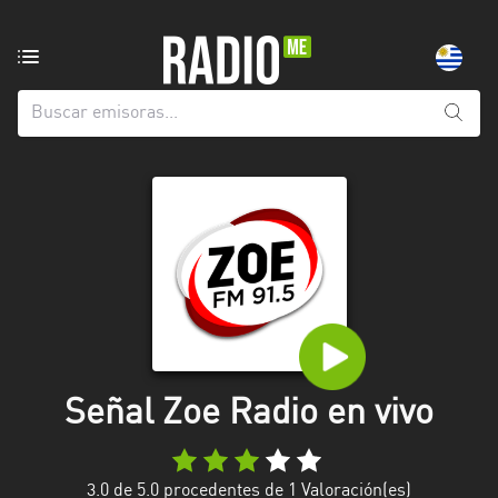
Emisoras
de
radio
de:
Todas
las
provincias
Artigas
Canelones
Cerro
Largo
Señal Zoe Radio en vivo
Colonia
Flores
3.0
de 5.0 procedentes de
1
Valoración(es)