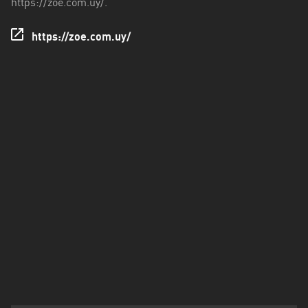
https://zoe.com.uy/.
Tacuarembó
https://zoe.com.uy/
Treinta
y
Tres