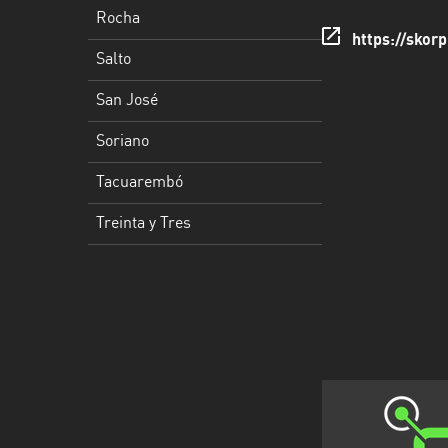
Rocha
Tacuarembó
https://skorp
Salto
Treinta
San José
y
Tres
Soriano
Tacuarembó
Treinta y Tres