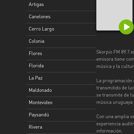
Artigas
Florida
Canelones
La
Paz
Cerro Largo
Maldonado
Colonia
Skorpio FM 89.7 e
Montevideo
Flores
emisora tiene como
Paysandú
Florida
música y la cultu
Rivera
La Paz
La programación d
transmitido de lu
Rocha
Maldonado
se transmite de lu
Salto
música uruguaya y
Montevideo
San
Paysandú
Con una amplia va
José
experiencia audit
Rivera
información.
Soriano