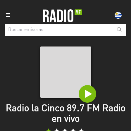
Emisoras
de
radio
de:
Todas
las
provincias
Artigas
Canelones
Cerro
Largo
Radio la Cinco 89.7 FM Radio
Colonia
en vivo
Flores