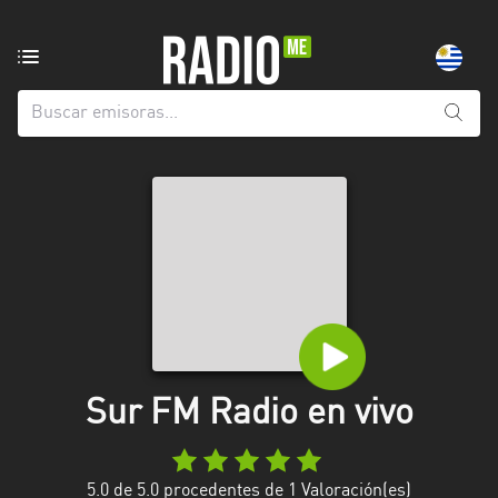
Emisoras
de
radio
de:
Todas
las
provincias
Artigas
Canelones
Cerro
Largo
Sur FM Radio en vivo
Colonia
Flores
5.0
de 5.0 procedentes de
1
Valoración(es)