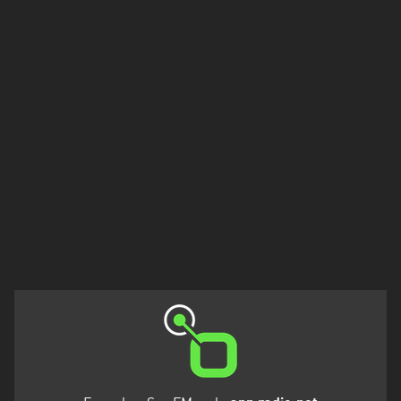
Tacuarembó
Treinta
y
Tres