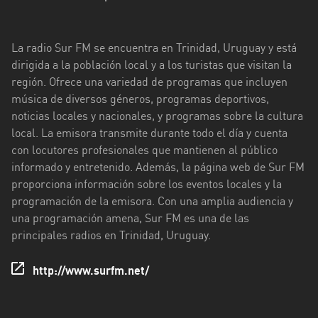
Florida
La radio Sur FM se encuentra en Trinidad, Uruguay y está
La
dirigida a la población local y a los turistas que visitan la
Paz
región. Ofrece una variedad de programas que incluyen
Maldonado
música de diversos géneros, programas deportivos,
noticias locales y nacionales, y programas sobre la cultura
Montevideo
local. La emisora transmite durante todo el día y cuenta
con locutores profesionales que mantienen al público
Paysandú
informado y entretenido. Además, la página web de Sur FM
Rivera
proporciona información sobre los eventos locales y la
programación de la emisora. Con una amplia audiencia y
Rocha
una programación amena, Sur FM es una de las
principales radios en Trinidad, Uruguay.
Salto
San
http://www.surfm.net/
José
Soriano