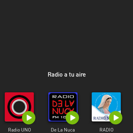
Florida
La
Paz
Maldonado
Montevideo
Paysandú
Radio a tu aire
Rivera
Rocha
Salto
San
José
Radio UNO
De La Nuca
RADIO
Soriano