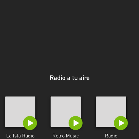
Florida
La
Paz
Maldonado
Montevideo
Paysandú
Radio a tu aire
Rivera
Rocha
Salto
San
José
La Isla Radio
Retro Music
Radio
Soriano