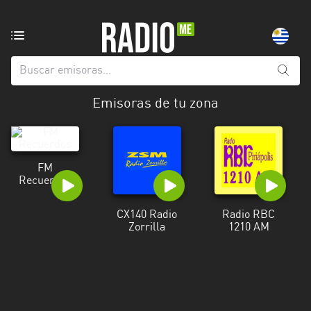
Emisoras
de
radio
de:
Emisoras de tu zona
Todas
las
provincias
FM
Artigas
Recuerdos
Canelones
CX140 Radio
Radio RBC
Zorrilla
1210 AM
Cerro
Largo
Colonia
Flores